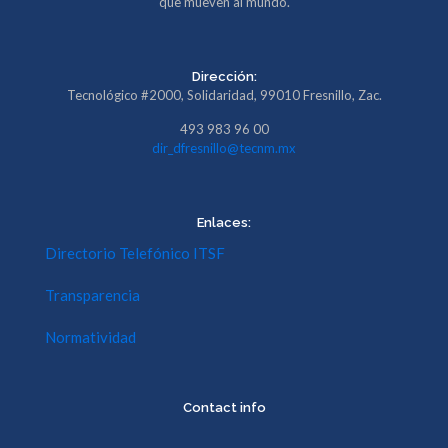
que mueven al mundo.
Dirección:
Tecnológico #2000, Solidaridad, 99010 Fresnillo, Zac.
493 983 96 00
dir_dfresnillo@tecnm.mx
Enlaces:
Directorio Telefónico ITSF
Transparencia
Normatividad
Contact info