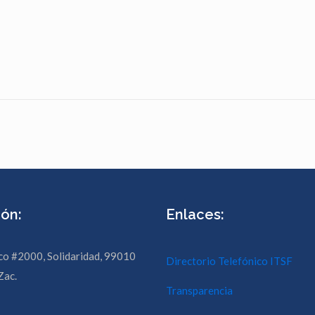
ión:
Enlaces:
co #2000, Solidaridad, 99010
Directorio Telefónico ITSF
Zac.
Transparencia