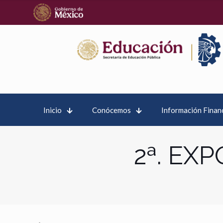
Inicio
Conócemos
Información Finan
2ª. EXP