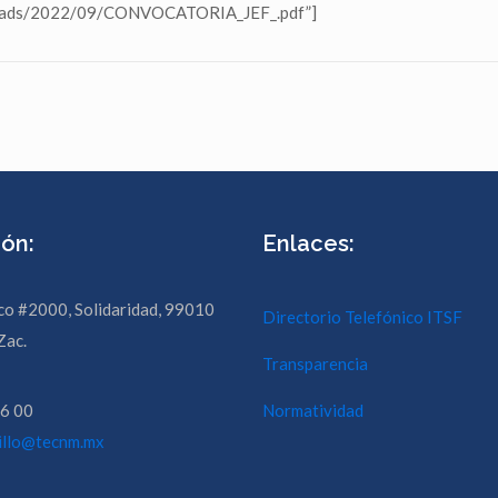
uploads/2022/09/CONVOCATORIA_JEF_.pdf”]
ión:
Enlaces:
co #2000, Solidaridad, 99010
Directorio Telefónico ITSF
Zac.
Transparencia
6 00
Normatividad
nillo@tecnm.mx