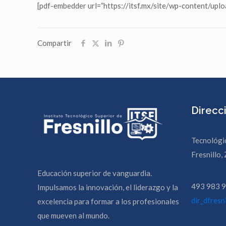
[pdf-embedder url=”https://itsf.mx/site/wp-content/
Compartir
Direcc
Tecnológi
Fresnillo, 
Educación superior de vanguardia.
493 983 9
Impulsamos la innovación, el liderazgo y la
dir_dfres
excelencia para formar a los profesionales
que mueven al mundo.