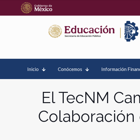
Inicio
Conócemos
Información Finan
El TecNM Cam
Colaboración 