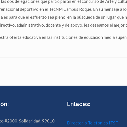
 las dos delegaciones que participarán en el concurso de Arte y cultu
prenacional deportivo en el TecNM Campus Roque. En su mensaje a los
ia es para que el esfuerzo sea pleno, en la búsqueda de un lugar que 
irectivo, administrativo, docente y de apoyo, les deseamos el mejor d
estra oferta educativa en las instituciones de educación media superi
ión:
Enlaces:
co #2000, Solidaridad, 99010
Directorio Telefónico ITSF