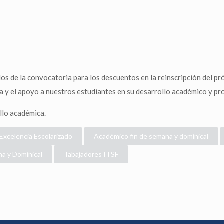
ados de la convocatoria para los descuentos en la reinscripción del 
 y el apoyo a nuestros estudiantes en su desarrollo académico y pro
llo académica.
Excelencia Escolarizado
Académico fin de semana y dominical
na y Dominical
Tabajadores ITSF