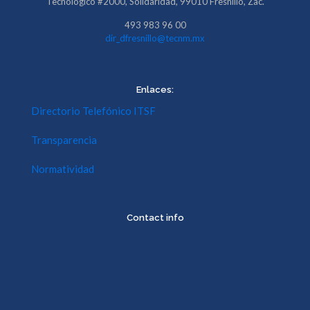
Tecnológico #2000, Solidaridad, 99010 Fresnillo, Zac.
493 983 96 00
dir_dfresnillo@tecnm.mx
Enlaces:
Directorio Telefónico ITSF
Transparencia
Normatividad
Contact info