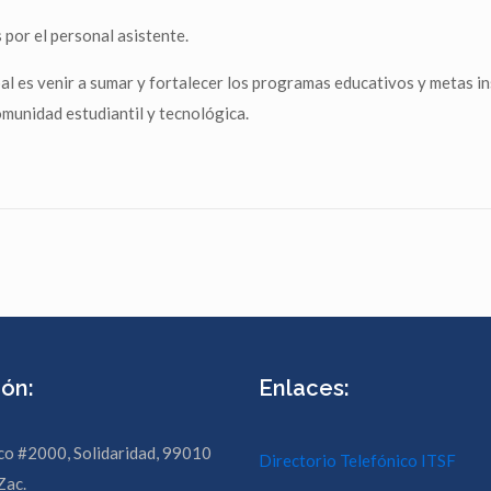
 por el personal asistente.
cipal es venir a sumar y fortalecer los programas educativos y metas i
omunidad estudiantil y tecnológica.
ión:
Enlaces:
co #2000, Solidaridad, 99010
Directorio Telefónico ITSF
Zac.